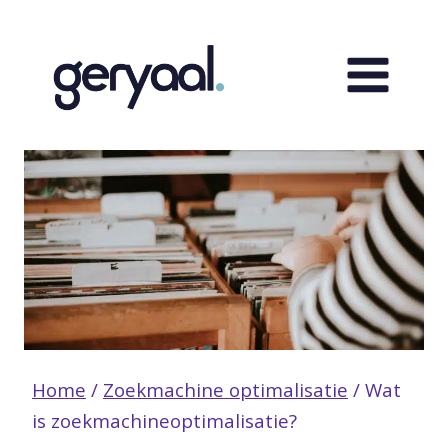
Doorgaan
naar
inhoud
Home
/
Zoekmachine optimalisatie
/
Wat
is zoekmachineoptimalisatie?