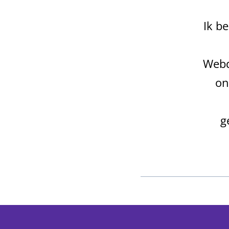
Ik b
Webd
on
g