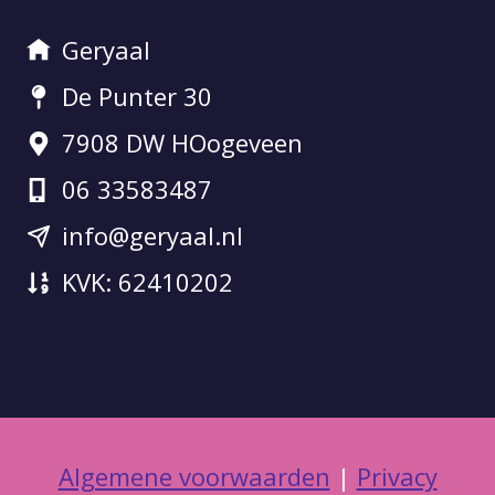
Geryaal
De Punter 30
7908 DW HOogeveen
06 33583487
info@geryaal.nl
KVK: 62410202
Algemene voorwaarden
|
Privacy