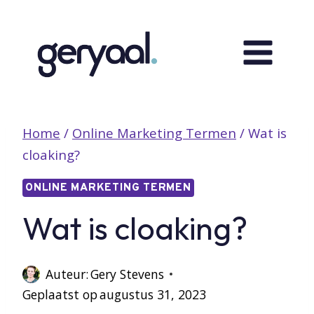
Doorgaan
naar
inhoud
Home
/
Online Marketing Termen
/
Wat is
cloaking?
ONLINE MARKETING TERMEN
Wat is cloaking?
Auteur:
Gery Stevens
Geplaatst op
augustus 31, 2023