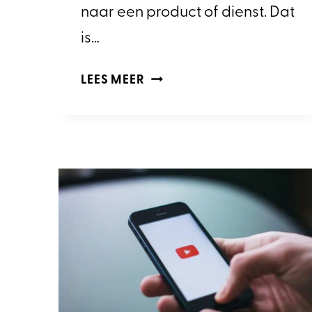
naar een product of dienst. Dat
is…
HOE
LEES MEER
MAAK
IK
EEN
GOEDE
THUMBNAIL
IN
BEFUNKY?