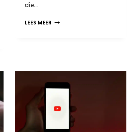
die…
HOE
LEES MEER
MAAK
IK
EEN
GOEDE
THUMBNAIL
IN
CANVA?