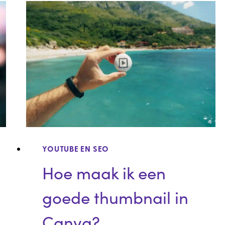
HOE
VOEG
IK
HEM
TOE?
YOUTUBE EN SEO
Hoe maak ik een
goede thumbnail in
Canva?