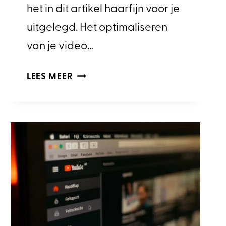
het in dit artikel haarfijn voor je
uitgelegd. Het optimaliseren
van je video…
HOE
LEES MEER
KAN
IK
EEN
VIDEO
OP
YOUTUBE
UPLOADEN?