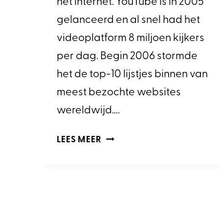
het internet. YouTube is in 2005
gelanceerd en al snel had het
videoplatform 8 miljoen kijkers
per dag. Begin 2006 stormde
het de top-10 lijstjes binnen van
meest bezochte websites
wereldwijd….
HOE
LEES MEER
DRAAGT
MIJN
YOUTUBE-
VIDEO
BIJ