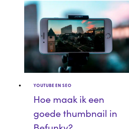
AAN
SEO?
YOUTUBE EN SEO
Hoe maak ik een
goede thumbnail in
Befunky?