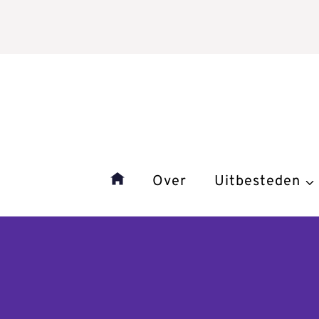
Doorgaan
naar
inhoud
Over
Uitbesteden