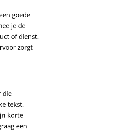
 een goede
mee je de
ct of dienst.
rvoor zorgt
r die
e tekst.
jn korte
 graag een