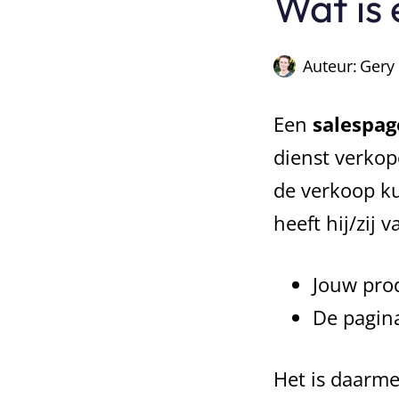
Wat is
Auteur:
Gery
Een
salespa
dienst verkop
de verkoop ku
heeft hij/zij 
Jouw pro
De pagina
Het is daarme