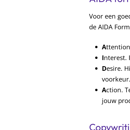
Voor een goe
de AIDA Formu
A
ttentio
I
nterest. 
D
esire. 
voorkeur
A
ction. T
jouw prod
Copywrit