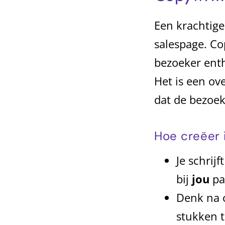
Een krachtige
salespage. Co
bezoeker enth
Het is een ov
dat de bezoeke
Hoe creëer 
Je schrijf
bij
jou
pa
Denk na o
stukken t