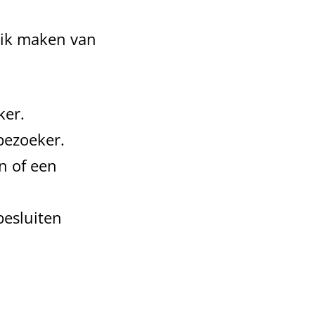
uik maken van
ker.
 bezoeker.
n of een
besluiten