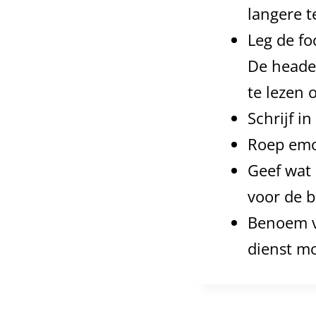
langere t
Leg de fo
De heade
te lezen o
Schrijf i
Roep emot
Geef wat 
voor de b
Benoem v
dienst m