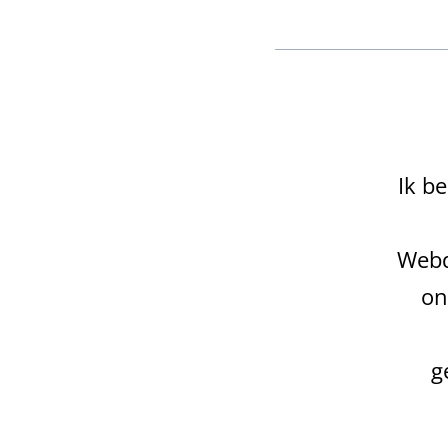
Ik b
Webd
on
g