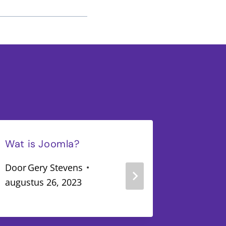
Wat is Joomla?
Wat is 
Door
Gery Stevens
Door
Ger
augustus 26, 2023
augustus