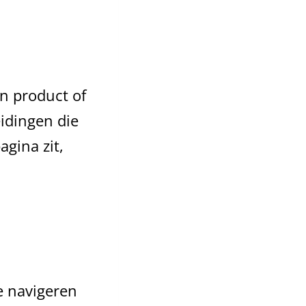
en product of
eidingen die
gina zit,
e navigeren