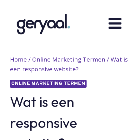
Doorgaan
naar
inhoud
Home
/
Online Marketing Termen
/
Wat is
een responsive website?
ONLINE MARKETING TERMEN
Wat is een
responsive